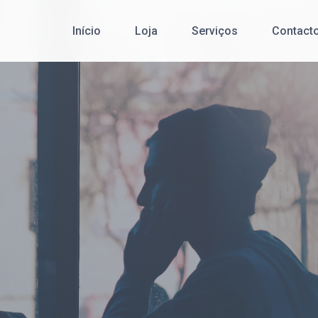
Início
Loja
Serviços
Contact
Cibersegurança
Redes de Comunicação de Dados
Serviço Pós-Venda
Desenvolvimento de Software
Office 365