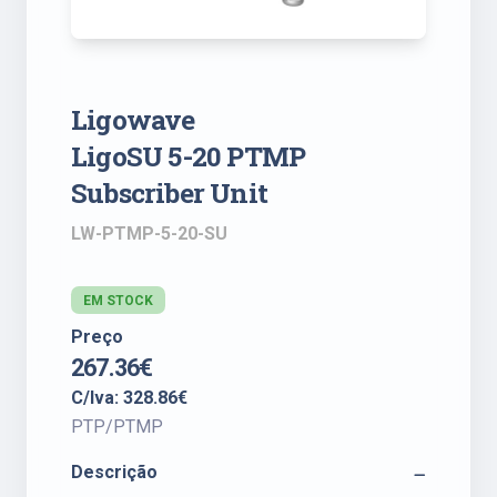
Ligowave
LigoSU 5-20 PTMP
Subscriber Unit
LW-PTMP-5-20-SU
EM STOCK
Preço
267.36€
C/Iva: 328.86€
PTP/PTMP
Descrição