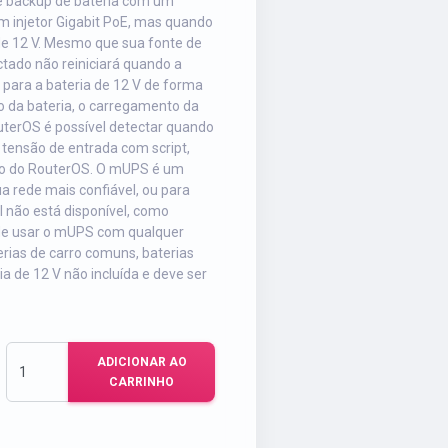
e backup de bateria com um
m injetor Gigabit PoE, mas quando
 de 12 V. Mesmo que sua fonte de
tado não reiniciará quando a
 para a bateria de 12 V de forma
o da bateria, o carregamento da
outerOS é possível detectar quando
tensão de entrada com script,
ão do RouterOS. O mUPS é um
a rede mais confiável, ou para
l não está disponível, como
ode usar o mUPS com qualquer
rias de carro comuns, baterias
ia de 12 V não incluída e deve ser
ADICIONAR AO
CARRINHO