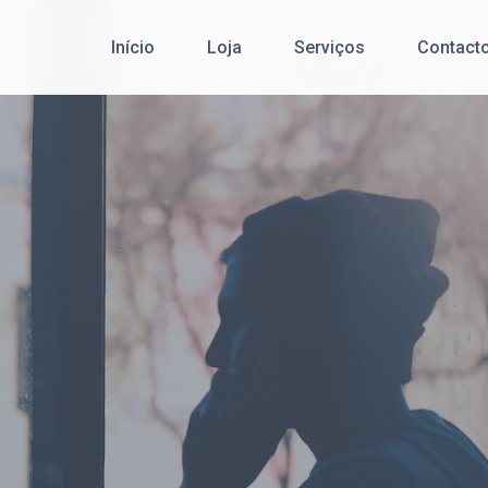
Início
Loja
Serviços
Contact
Cibersegurança
Redes de Comunicação de Dados
Serviço Pós-Venda
Desenvolvimento de Software
Office 365