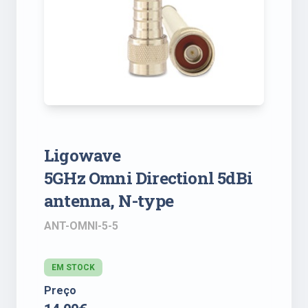
Ligowave
5GHz Omni Directionl 5dBi
antenna, N-type
ANT-OMNI-5-5
EM STOCK
Preço