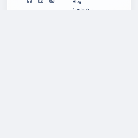
Blog
Contactos
Suporte
Legal
Suporte
Política de
Ambiente
Privacidade
Windows
Regulamento
Suporte
Garantia
Ambiente Mac
Política de
OS
Cookies