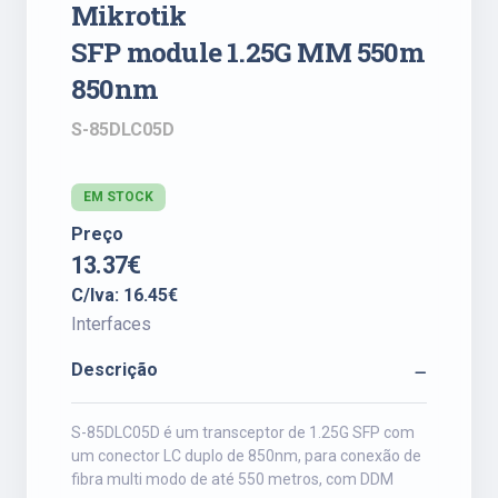
Mikrotik
SFP module 1.25G MM 550m
850nm
S-85DLC05D
EM STOCK
Preço
13.37€
C/Iva: 16.45€
Interfaces
Descrição
S-85DLC05D é um transceptor de 1.25G SFP com
um conector LC duplo de 850nm, para conexão de
fibra multi modo de até 550 metros, com DDM