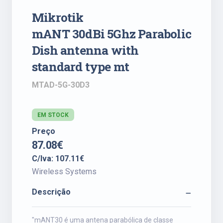
Mikrotik
mANT 30dBi 5Ghz Parabolic
Dish antenna with
standard type mt
MTAD-5G-30D3
EM STOCK
Preço
87.08€
C/Iva: 107.11€
Wireless Systems
Descrição
"mANT30 é uma antena parabólica de classe