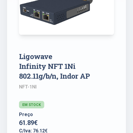
Ligowave
Infinity NFT 1Ni
802.11g/b/n, Indor AP
NFT-1NI
EM STOCK
Preço
61.89€
C/Iva: 76.12€