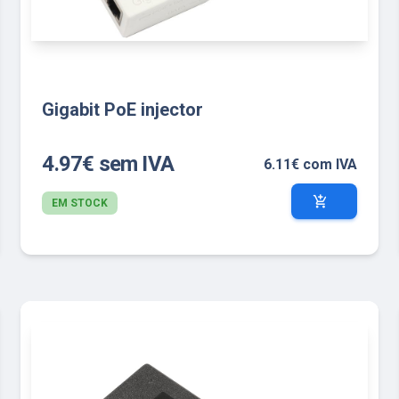
Gigabit PoE injector
4.97€ sem IVA
6.11€ com IVA
add_shopping_cart
EM STOCK