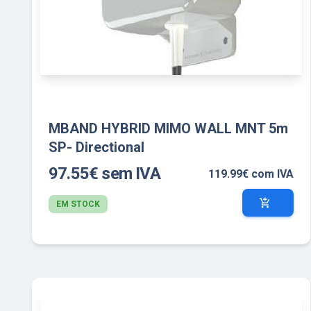
MBAND HYBRID MIMO WALL MNT 5m
SP- Directional
97.55€ sem IVA
119.99€ com IVA
add_shopping_cart
EM STOCK