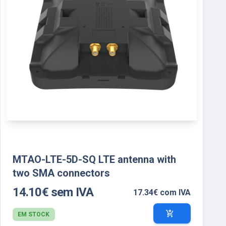
MTAO-LTE-5D-SQ LTE antenna with
two SMA connectors
14.10€ sem IVA
17.34€ com IVA
add_shopping_cart
EM STOCK