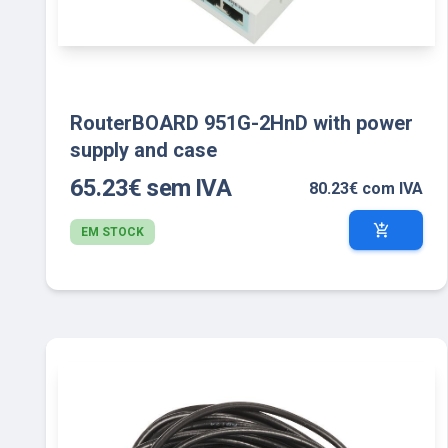
RouterBOARD 951G-2HnD with power
supply and case
65.23€ sem IVA
80.23€ com IVA
add_shopping_cart
EM STOCK