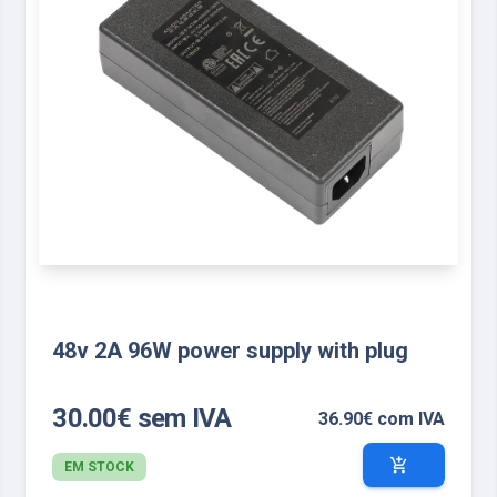
48v 2A 96W power supply with plug
30.00€ sem IVA
36.90€ com IVA
add_shopping_cart
EM STOCK