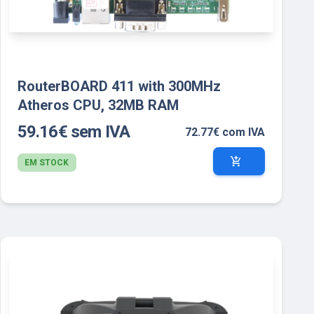
RouterBOARD 411 with 300MHz
Atheros CPU, 32MB RAM
59.16€ sem IVA
72.77€ com IVA
add_shopping_cart
EM STOCK