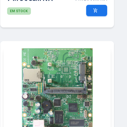
add_shopping_cart
EM STOCK