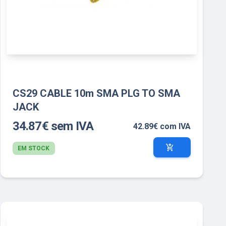
CS29 CABLE 10m SMA PLG TO SMA
JACK
34.87€ sem IVA
42.89€ com IVA
add_shopping_cart
EM STOCK