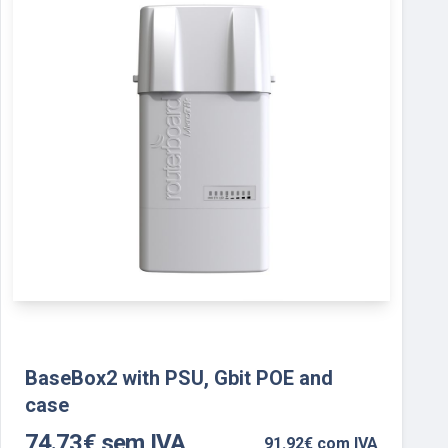
BaseBox2 with PSU, Gbit POE and
case
74.73€ sem IVA
91.92€ com IVA