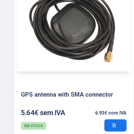
GPS antenna with SMA connector
5.64€ sem IVA
6.93€ com IVA
add_shopping_cart
EM STOCK