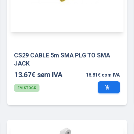
CS29 CABLE 5m SMA PLG TO SMA
JACK
13.67€ sem IVA
16.81€ com IVA
add_shopping_cart
EM STOCK