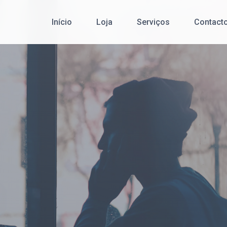
Início
Loja
Serviços
Contact
Cibersegurança
Redes de Comunicação de Dados
Serviço Pós-Venda
Desenvolvimento de Software
Office 365