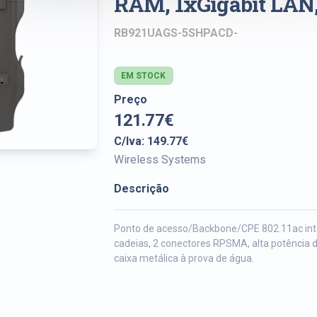
RAM, 1xGigabit LAN,
RB921UAGS-5SHPACD-
EM STOCK
Preço
121.77€
C/Iva: 149.77€
Wireless Systems
Descrição
Ponto de acesso/Backbone/CPE 802.11ac int
cadeias, 2 conectores RPSMA, alta potência d
caixa metálica à prova de água.