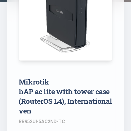
Mikrotik
hAP ac lite with tower case
(RouterOS L4), International
ven
RB952UI-5AC2ND-TC