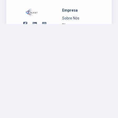
Empresa
Sobre Nós
Blog
Contactos
Suporte
Legal
Suporte
Política de
Ambiente
Privacidade
Windows
Regulamento
Suporte
Garantia
Ambiente Mac
Política de
OS
Cookies