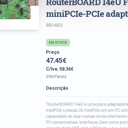
RouterBOARD 14eU Fo
miniPCIe-PCIe adap
RB14EU
EM STOCK
Preço
47.45€
C/Iva: 58.36€
Interfaces
Descrição
"RouterBOARD 14eU é uma placa adaptadora p
miniPCIe e placas 3G miniPCIe em um PC com u
capacidade de usar nossas novas interfaces
PC convencionais. interfaces, bem como port