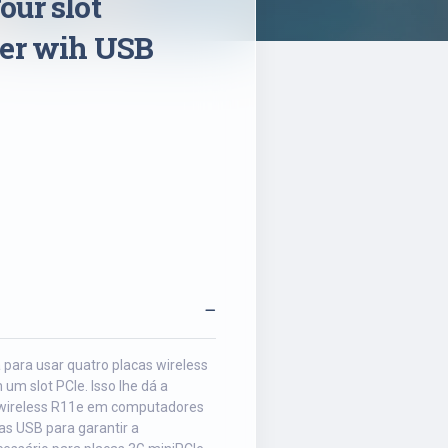
ur slot
ter wih USB
ara usar quatro placas wireless
m slot PCIe. Isso lhe dá a
 wireless R11e em computadores
as USB para garantir a