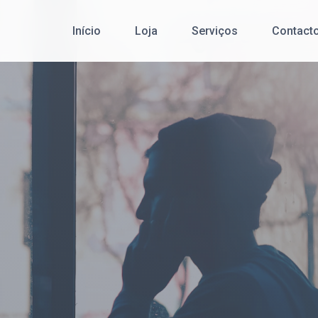
Início
Loja
Serviços
Contact
Cibersegurança
Redes de Comunicação de Dados
Serviço Pós-Venda
Desenvolvimento de Software
Office 365