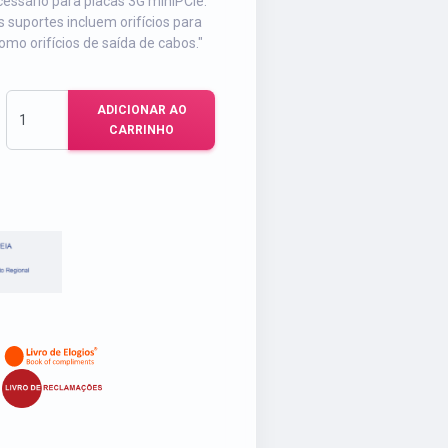
essário para placas 3G miniPCIe.
s suportes incluem orifícios para
o orifícios de saída de cabos."
ADICIONAR AO
CARRINHO