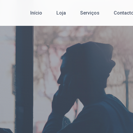
Início
Loja
Serviços
Contact
Cibersegurança
Redes de Comunicação de Dados
Serviço Pós-Venda
Desenvolvimento de Software
Office 365