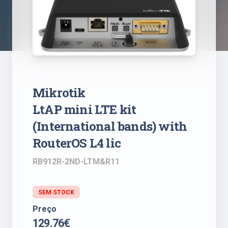
Mikrotik
LtAP mini LTE kit
(International bands) with
RouterOS L4 lic
RB912R-2ND-LTM&R11
SEM STOCK
Preço
129.76€