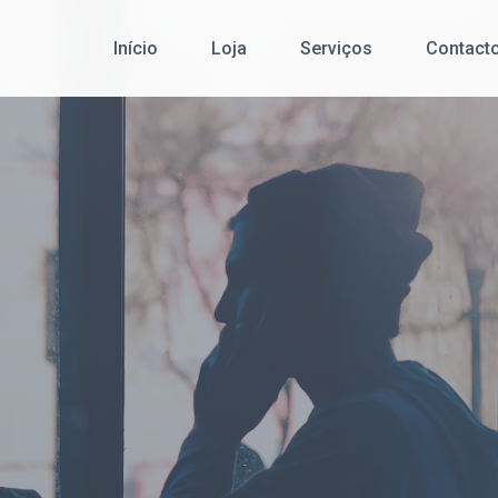
Início
Loja
Serviços
Contact
Cibersegurança
Redes de Comunicação de Dados
Serviço Pós-Venda
Desenvolvimento de Software
Office 365