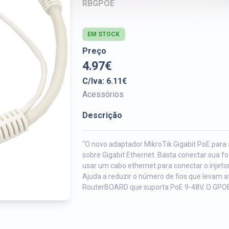
RBGPOE
EM STOCK
Preço
4.97€
C/Iva: 6.11€
Acessórios
Descrição
"O novo adaptador MikroTik Gigabit PoE par
sobre Gigabit Ethernet. Basta conectar sua f
usar um cabo ethernet para conectar o injeto
Ajuda a reduzir o número de fios que levam a
RouterBOARD que suporta PoE 9-48V. O GPOE 