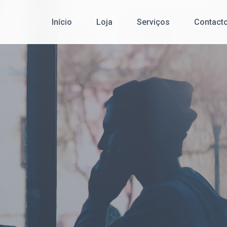
Início
Loja
Serviços
Contact
Cibersegurança
Redes de Comunicação de Dados
Serviço Pós-Venda
Desenvolvimento de Software
Office 365